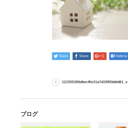
Tweet
Share
+1
Hatena
121555306dbecf6e31a7d19ff2bb6d61_s
ブログ