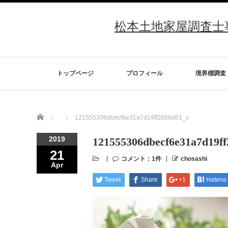
松本土地家屋調査士事務
トップページ
プロフィール
境界標調査
Home
121555306dbecf6e31a7d19ff2bb6d61_s
2019
121555306dbecf6e31a7d19f
21
コメント：1件
chosashi
Apr
Tweet
Share
+1
Hatena