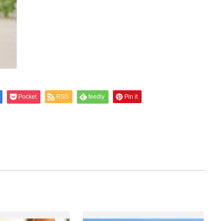
Pocket
RSS
feedly
Pin it