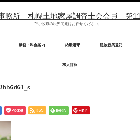
所 札幌土地家屋調査士会会員 第1176号 
苫小牧市の境界問題はお任せください。
業務・料金案内
納期遵守
建物新築登記
求人情報
f2bb6d61_s
Pocket
RSS
feedly
Pin it