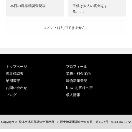
本日の境界標調査現場
子供は大人の真似をす
る、、、
コメントは利用できません。
トップページ
プロフィール
境界標調査
業務・料金案内
納期遵守
建物新築登記
お問い合わせ
New! お客様の声
ブログ
求人情報
Copyright ©
松本土地家屋調査士事務所 札幌土地家屋調査士会会員 第1176号 0144-84-8272