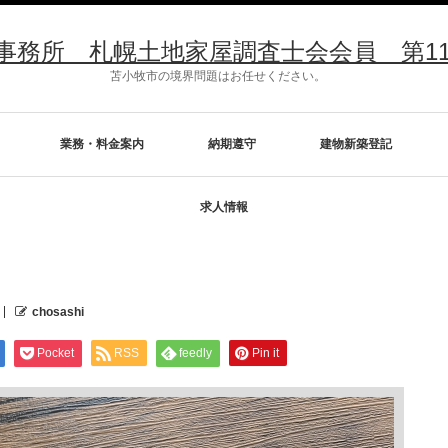
所 札幌土地家屋調査士会会員 第1176号 
苫小牧市の境界問題はお任せください。
業務・料金案内
納期遵守
建物新築登記
求人情報
chosashi
Pocket
RSS
feedly
Pin it