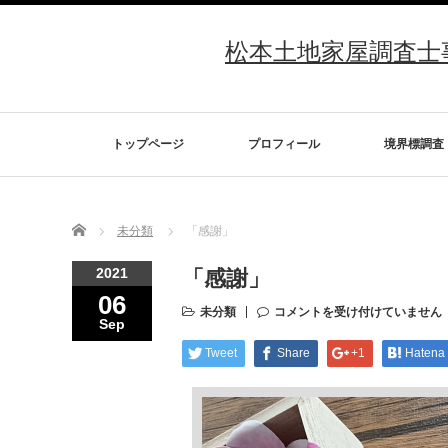
松本土地家屋調査士事務
トップページ
プロフィール
境界標調査
Home
未分類
「感謝」
2021
「感謝」
06
未分類
コメントを受け付けていません
Sep
Tweet
Share
+1
Hatena